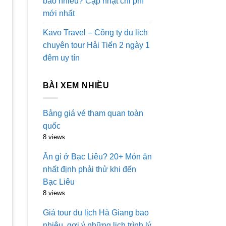
bao nhiêu? Cập nhật chi phí
mới nhất
Kavo Travel – Công ty du lịch
chuyên tour Hải Tiến 2 ngày 1
đêm uy tín
BÀI XEM NHIỀU
Bảng giá vé tham quan toàn
quốc
8 views
Ăn gì ở Bạc Liêu? 20+ Món ăn
nhất định phải thử khi đến
Bạc Liêu
8 views
Giá tour du lịch Hà Giang bao
nhiêu, gợi ý những lịch trình lý