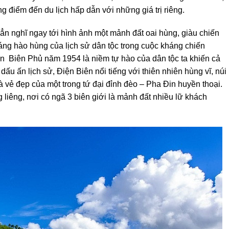
ng điểm đến du lịch hấp dẫn với những giá trị riêng.
n nghĩ ngay tới hình ảnh một mảnh đất oai hùng, giàu chiến
áng hào hùng của lịch sử dân tộc trong cuộc kháng chiến
n Biên Phủ năm 1954 là niềm tự hào của dân tộc ta khiến cả
ấu ấn lịch sử, Điện Biên nổi tiếng với thiên nhiên hùng vĩ, núi
à vẻ đẹp của một trong tứ đại đỉnh đèo – Pha Đin huyền thoại.
 liêng, nơi có ngã 3 biên giới là mảnh đất nhiều lữ khách