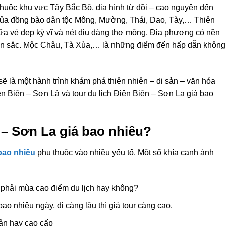
 thuộc khu vực Tây Bắc Bộ, địa hình từ đồi – cao nguyên đến
 của đồng bào dân tộc Mông, Mường, Thái, Dao, Tày,… Thiên
ữa vẻ đẹp kỳ vĩ và nét dịu dàng thơ mộng. Địa phương có nền
ản sắc. Mộc Châu, Tà Xùa,… là những điểm đến hấp dẫn không
sẽ là một hành trình khám phá thiên nhiên – di sản – văn hóa
iện Biên – Sơn Là và tour du lịch Điện Biên – Sơn La giá bao
 – Sơn La giá bao nhiêu?
 bao nhiêu
phụ thuộc vào nhiều yếu tố. Một số khía cạnh ảnh
ó phải mùa cao điểm du lịch hay không?
ao nhiêu ngày, đi càng lâu thì giá tour càng cao.
dân hay cao cấp