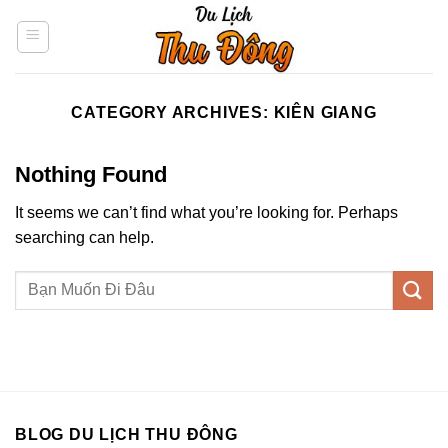
Skip
to
content
CATEGORY ARCHIVES:
KIÊN GIANG
Nothing Found
It seems we can’t find what you’re looking for. Perhaps
searching can help.
BLOG DU LỊCH THU ĐÔNG