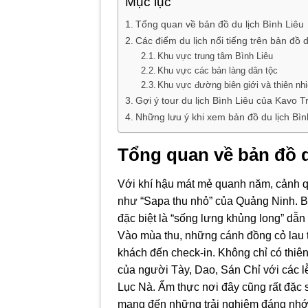
Mục lục
Tổng quan về bản đồ du lịch Bình Liêu
Các điểm du lịch nổi tiếng trên bản đồ d
Khu vực trung tâm Bình Liêu
Khu vực các bản làng dân tộc
Khu vực đường biên giới và thiên nh
Gợi ý tour du lịch Bình Liêu của Kavo T
Những lưu ý khi xem bản đồ du lịch Bìn
Tổng quan về bản đồ d
Với khí hậu mát mẻ quanh năm, cảnh q
như “Sapa thu nhỏ” của Quảng Ninh. Bì
đặc biệt là “sống lưng khủng long” dẫn
Vào mùa thu, những cánh đồng cỏ lau t
khách đến check-in. Không chỉ có thiê
của người Tày, Dao, Sán Chỉ với các lễ
Lục Nà. Ẩm thực nơi đây cũng rất đặc
mang đến những trải nghiệm đáng nhớ