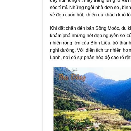
dãy núi hùng vĩ, mây trắng lững lờ v
sóc tỉ mỉ. Những ngôi nhà đơn sơ, bìn
vẻ đẹp cuốn hút, khiến du khách khó lò
Khi đặt chân đến bản Sông Moóc, du k
khám phá những nét đẹp nguyên sơ của
nhiên rộng lớn của Bình Liêu, trở thàn
nghỉ dưỡng. Với diện tích tự nhiên hơ
Lanh, nơi có sự phân hóa độ cao rõ rệ