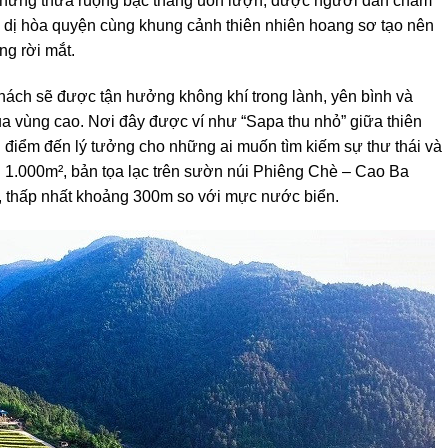
à những thửa ruộng bậc thang uốn lượn, được người dân chăm
h dị hòa quyện cùng khung cảnh thiên nhiên hoang sơ tạo nên
ng rời mắt.
hách sẽ được tận hưởng không khí trong lành, yên bình và
 vùng cao. Nơi đây được ví như “Sapa thu nhỏ” giữa thiên
h điểm đến lý tưởng cho những ai muốn tìm kiếm sự thư thái và
n 1.000m², bản tọa lạc trên sườn núi Phiêng Chè – Cao Ba
t, thấp nhất khoảng 300m so với mực nước biển.