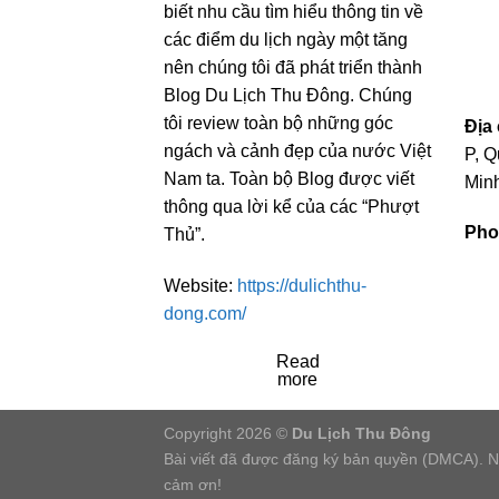
biết nhu cầu tìm hiểu thông tin về
các điểm du lịch ngày một tăng
nên chúng tôi đã phát triển thành
Blog Du Lịch Thu Đông. Chúng
tôi review toàn bộ những góc
Địa 
ngách và cảnh đẹp của nước Việt
P, Q
Nam ta. Toàn bộ Blog được viết
Min
thông qua lời kể của các “Phượt
Pho
Thủ”.
Website:
https://dulichthu-
dong.com/
Read
more
Copyright 2026 ©
Du Lịch Thu Đông
Bài viết đã được đăng ký bản quyền (DMCA). Nếu
cảm ơn!