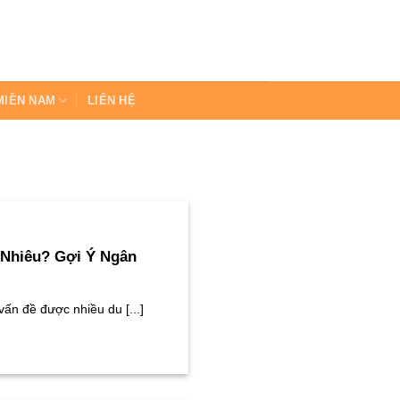
MIỀN NAM
LIÊN HỆ
 Nhiêu? Gợi Ý Ngân
vấn đề được nhiều du [...]