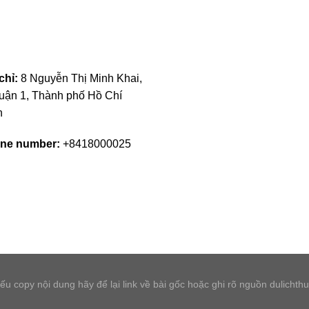
chỉ:
8 Nguyễn Thị Minh Khai,
uận 1, Thành phố Hồ Chí
h
ne number:
+8418000025
 copy nội dung hãy để lại link về bài gốc hoặc ghi rõ nguồn dulichthu