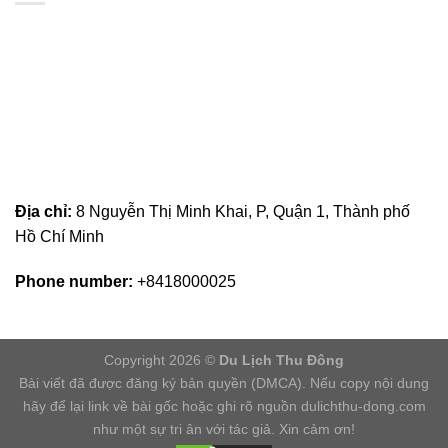
Địa chỉ:
8 Nguyễn Thị Minh Khai, P, Quận 1, Thành phố
Hồ Chí Minh
Phone number:
+8418000025
Copyright 2026 ©
Du Lịch Thu Đông
Bài viết đã được đăng ký bản quyền (DMCA). Nếu copy nội dung
hãy để lại link về bài gốc hoặc ghi rõ nguồn dulichthu-dong.com
như một sự tri ân với tác giả. Xin cảm ơn!