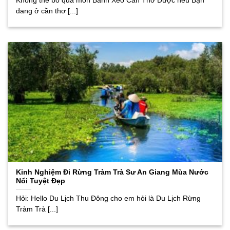
Không thể bỏ qua món Bánh Xèo Cần Thơ Được nêú Bạn
đang ở cần thơ [...]
Kinh Nghiệm Đi Rừng Tràm Trà Sư An Giang Mùa Nước
Nổi Tuyệt Đẹp
Hỏi: Hello Du Lịch Thu Đông cho em hỏi là Du Lịch Rừng
Tràm Trà [...]