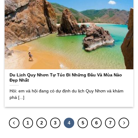
Du Lịch Quy Nhơn Tự Túc Đi Những Đâu Và Mùa Nào
Đẹp Nhất
Hỏi: em và hội đang có dự định du lịch Quy Nhơn và khám
phá [...]
1
2
3
4
5
6
7